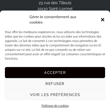
23 rue des Tilleuls
22130 Saint-Lormel
Bretagne / France
Gérer le consentement aux
+33 6 80 21 45 76
cookies
BOOK
Pour offrir les meilleures expériences, nous utilisons des technologies
Works
telles que les cookies pour stocker et/ou accéder aux informations des
Exhibitions
appareils. Le fait de consentir à ces technologies nous permettra de
Publications
traiter des données telles que le comportement de navigation ou les ID
Collaborations
uniques sur ce site. Le fait de ne pas consentir ou de retirer son
PERFORMANCE
consentement peut avoir un effet négatif sur certaines caractéristiques et
Drawing Workshops
fonctions.
Mandala Performance
Conferences
ACCEPTER
Exhibition rental
FOLLOW ME ON NETWORKS
REFUSER
VOIR LES PRÉFÉRENCES
Mentions légales
Politique de cookies