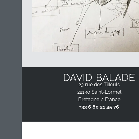
23 rue des Tilleuls
22130 Saint-Lormel
Bretagne / France
+33 6 80 21 45 76