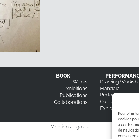
BOOK
PERFORMAN
Works
Drawing Worksh
Exhibitions
Mandala
Performance
Publications
Conferences
Collaborations
Exhibition rental
Pour offrir 
cookies pour
à ces techn
Mentions légales
de navigatio
consentement