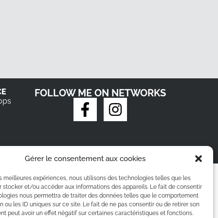
CE
FOLLOW ME ON NETWORKS
ops
Gérer le consentement aux cookies
les meilleures expériences, nous utilisons des technologies telles que les
 stocker et/ou accéder aux informations des appareils. Le fait de consentir
ologies nous permettra de traiter des données telles que le comportement
n ou les ID uniques sur ce site. Le fait de ne pas consentir ou de retirer son
 peut avoir un effet négatif sur certaines caractéristiques et fonctions.