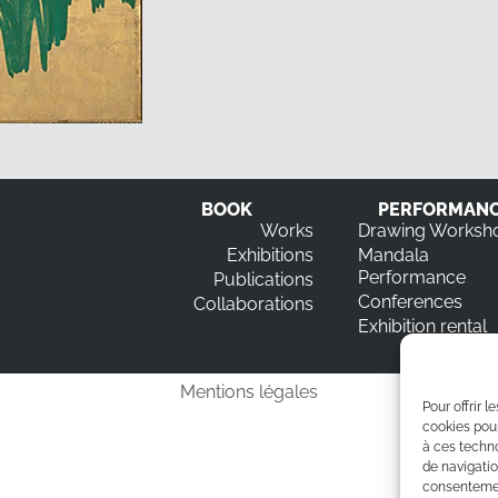
BOOK
PERFORMAN
Works
Drawing Worksh
Exhibitions
Mandala
Performance
Publications
Conferences
Collaborations
Exhibition rental
Mentions légales
Pour offrir 
cookies pour
à ces techn
de navigatio
consentement