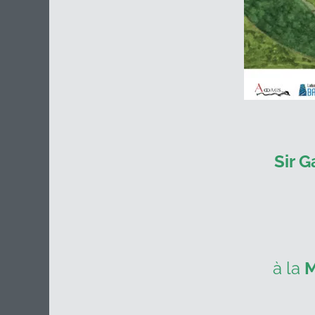
Sir G
à la
M