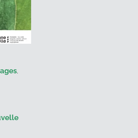
mages
,
velle