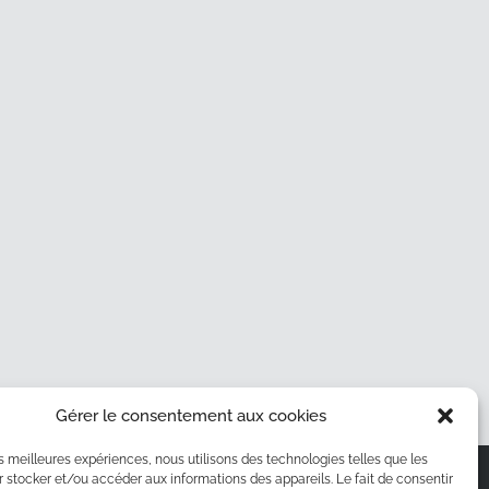
4
Gérer le consentement aux cookies
les meilleures expériences, nous utilisons des technologies telles que les
S
SUIVEZ-MOI SUR LES RÉSEAUX
 stocker et/ou accéder aux informations des appareils. Le fait de consentir