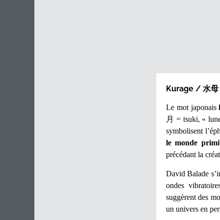
Kurage / 水母
Le mot japonais
月
= tsuki, « lune
symbolisent l’éphé
le monde primit
précédant la créat
David Balade s’in
ondes vibratoire
suggèrent des mou
un univers en pe