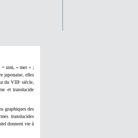
海
= umi, « mer » ;
e japonaise, elles
ur du VIIIᵉ siècle,
me et translucide
ons graphiques des
rmes translucides
stel donnent vie à