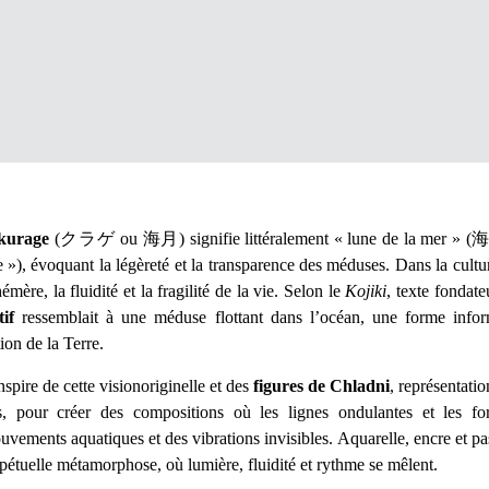
kurage
(
クラゲ
ou
海月
) signifie littéralement « lune de la mer » (
 »), évoquant la légèreté et la transparence des méduses. Dans la cultur
mère, la fluidité et la fragilité de la vie. Selon le
Kojiki
, texte fondate
if
ressemblait à une
méduse flottant dans l’océan
, une forme infor
ion de la Terre.
spire de cette visionoriginelle et des
figures de Chladni
, représentati
s, pour créer des compositions où les lignes ondulantes et les fo
vements aquatiques et des vibrations invisibles. Aquarelle, encre et pa
rpétuelle métamorphose, où
lumière, fluidité et rythme se mêlent.