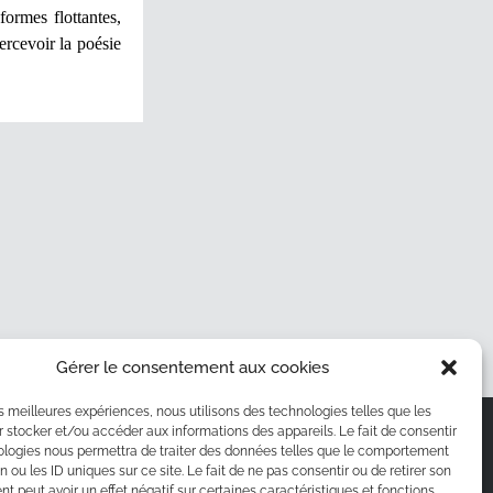
formes flottantes,
ercevoir la poésie
Gérer le consentement aux cookies
les meilleures expériences, nous utilisons des technologies telles que les
S
SUIVEZ-MOI SUR LES RÉSEAUX
 stocker et/ou accéder aux informations des appareils. Le fait de consentir
ologies nous permettra de traiter des données telles que le comportement
ts
n ou les ID uniques sur ce site. Le fait de ne pas consentir ou de retirer son
 peut avoir un effet négatif sur certaines caractéristiques et fonctions.