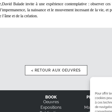
e
,David Balade invite à une
expérience contemplative
: observer ces 
 l’impermanence, la naissance et le mouvement incessant de la vie, et p
e l’âme et de la création.
< RETOUR AUX OEUVRES
Pour offrir 
BOOK
PRESTATION
cookies pour
Oeuvres
Ateliers
à ces techn
Expositions
Mandalas géan
de navigatio
consentement