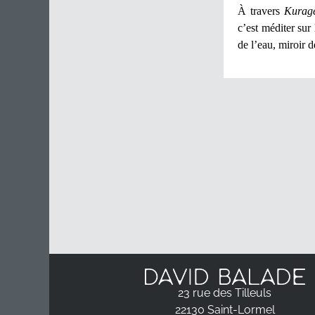
À travers
Kurag
c’est méditer sur
de l’eau, miroir d
23 rue des Tilleuls
22130 Saint-Lormel