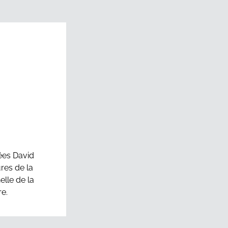
Petale-Sepale 2022
nées David
ures de la
lle de la
re.