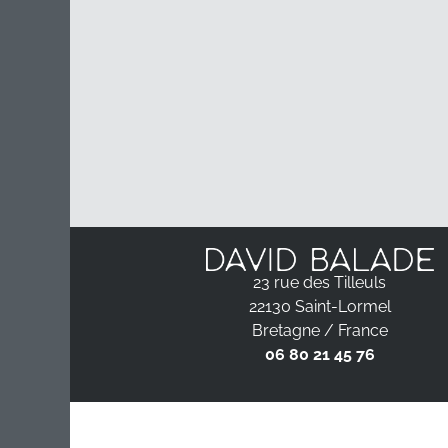
23 rue des Tilleuls
22130 Saint-Lormel
Bretagne / France
06 80 21 45 76