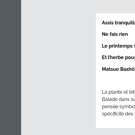
Tsam 2025a by David Balade
Assis tranqui
Ne fais rien
Le printemps 
Et l’herbe po
Matsuo Bashô
La plante et l’
Balade dans sa 
pensée symboli
spécificité des