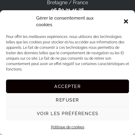
Bretagne / France
06 80 21 45 76
Gérer le consentement aux
BOOK
cookies
Pour offrir les meilleures expériences, nous utilisons des technologies
PRESTATIONS
telles que les cookies pour stocker et/ou accéder aux informations des
appareils. Le fait de consentir à ces technologies nous permettra de
traiter des données telles que le comportement de navigation ou les ID
SUIVEZ-MOI SUR LES RÉSEAUX
uniques sur ce site. Le fait de ne pas consentir ou de retirer son
consentement peut avoir un effet négatif sur certaines caractéristiques et
fonctions.
ACCEPTER
Mentions légales
Site réalisé par www.cocktail-graphic.com
REFUSER
VOIR LES PRÉFÉRENCES
Politique de cookies